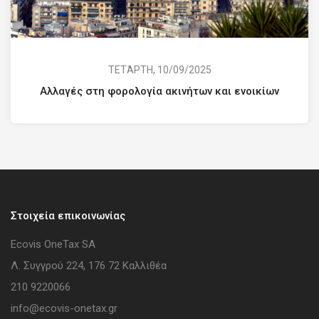
ΤΕΤΆΡΤΗ, 10/09/2025
Αλλαγές στη φορολογία ακινήτων και ενοικίων
Στοιχεία επικοινωνίας
Ecovis OneTax SA
Λ. Συγγρού 224, 176 72 Καλλιθέα
210 9220066
info@ecovis-onetax.gr