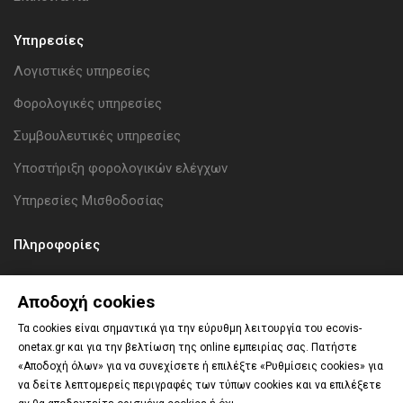
Υπηρεσίες
Λογιστικές υπηρεσίες
Φορολογικές υπηρεσίες
Συμβουλευτικές υπηρεσίες
Υποστήριξη φορολογικών ελέγχων
Υπηρεσίες Μισθοδοσίας
Πληροφορίες
ΑΡ. Γ.Ε.ΜΗ.: 134397001000
Αποδοχή cookies
Όροι Χρήσης
Τα cookies είναι σημαντικά για την εύρυθμη λειτουργία του ecovis-
onetax.gr και για την βελτίωση της online εμπειρίας σας. Πατήστε
Πολιτική απορρήτου
«Αποδοχή όλων» για να συνεχίσετε ή επιλέξτε «Ρυθμίσεις cookies» για
Επεξεργασία cookies
να δείτε λεπτομερείς περιγραφές των τύπων cookies και να επιλέξετε