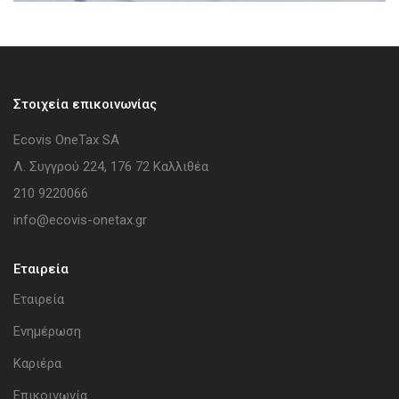
Στοιχεία επικοινωνίας
Ecovis OneTax SA
Λ. Συγγρού 224, 176 72 Καλλιθέα
210 9220066
info@ecovis-onetax.gr
Εταιρεία
Εταιρεία
Ενημέρωση
Καριέρα
Επικοινωνία